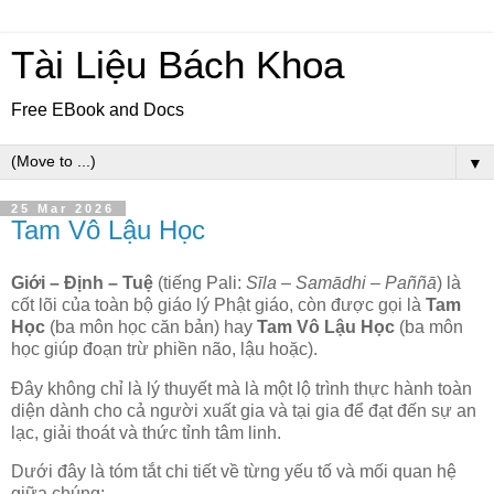
Tài Liệu Bách Khoa
Free EBook and Docs
▼
25 Mar 2026
Tam Vô Lậu Học
Giới – Định – Tuệ
(tiếng Pali:
Sīla – Samādhi – Paññā
) là
cốt lõi của toàn bộ giáo lý Phật giáo, còn được gọi là
Tam
Học
(ba môn học căn bản) hay
Tam Vô Lậu Học
(ba môn
học giúp đoạn trừ phiền não, lậu hoặc).
Đây không chỉ là lý thuyết mà là một lộ trình thực hành toàn
diện dành cho cả người xuất gia và tại gia để đạt đến sự an
lạc, giải thoát và thức tỉnh tâm linh.
Dưới đây là tóm tắt chi tiết về từng yếu tố và mối quan hệ
giữa chúng: