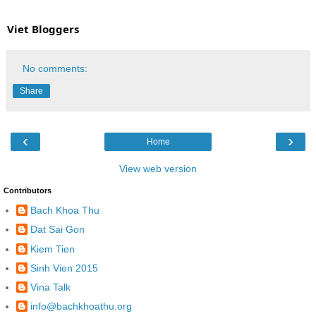
Viet Bloggers
No comments:
Share
‹
›
Home
View web version
Contributors
Bach Khoa Thu
Dat Sai Gon
Kiem Tien
Sinh Vien 2015
Vina Talk
info@bachkhoathu.org