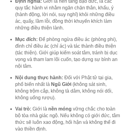
Định nghĩa:
Giới là nền tảng đạo đức, là các
quy tắc hành vi nhằm ngăn chặn thân, khẩu, ý
(hành động, lời nói, suy nghĩ) khỏi những điều
ác, quấy, lầm lỗi, đồng thời khuyến khích làm
những điều thiện lành.
Mục đích:
Để phòng ngừa điều ác (phòng phi),
đình chỉ điều ác (chỉ ác) và tác thành điều thiện
(tác thiện). Giới giúp kiểm soát tâm, tránh bị dục
vọng và tham lam lôi cuốn, tạo dựng sự bình an
nội tâm.
Nội dung thực hành:
Đối với Phật tử tại gia,
phổ biến nhất là
Ngũ Giới
(không sát sinh,
không trộm cắp, không tà dâm, không nói dối,
không uống rượu).
Vai trò:
Giới là
nền móng
vững chắc cho toàn
bộ tòa nhà giác ngộ. Nếu không có giới đức, tâm
thức sẽ luôn xao động, hối hận và không thể đi
vào thiền định.