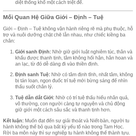
diệt thống khổ một cách triệt để.
Mối Quan Hệ Giữa Giới – Định – Tuệ
Giới – Định – Tuệ không vận hành riêng rẽ mà phụ thuộc, hỗ
trợ và nuôi dưỡng chặt chẽ lẫn nhau, như chiếc kiềng ba
chân:
Giới sanh Định:
Nhờ giữ giới luật nghiêm túc, thân và
khẩu được thanh tịnh, tâm không hối hận, hân hoan và
an lạc, từ đó dễ dàng đi vào thiền định.
Định sanh Tuệ:
Nhờ có tâm định tĩnh, nhất tâm, không
bị tán loạn, ngọn đuốc trí tuệ mới bừng sáng để nhìn
thấu suốt chân lý.
Tuệ dẫn dắt Giới:
Nhờ có trí tuệ thấu hiểu nhân quả,
vô thường, con người càng tự nguyện và chủ động
giữ giới một cách sâu sắc và thanh tịnh hơn.
Kết luận:
Muốn đạt đến sự giải thoát và Niết-bàn, người tu
hành không thể bỏ qua bất kỳ yếu tố nào trong Tam Học.
Rời ba môn này thì sự nghiệp tu hành không thể thành tựu.